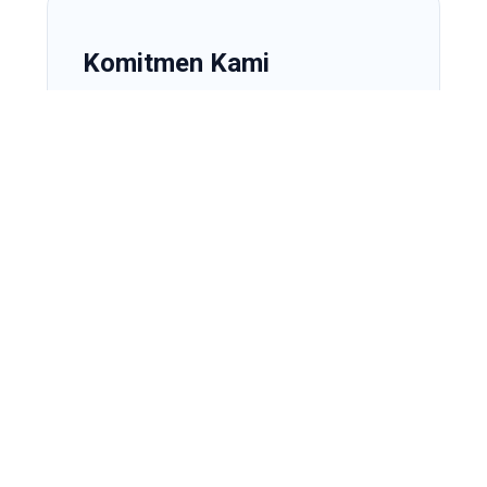
Komitmen Kami
Mengutamakan hasil kerja yang rapi, respon
cepat, serta menjaga kualitas pelayanan
agar pelanggan merasa puas.
Kenapa Putra Teknik AC